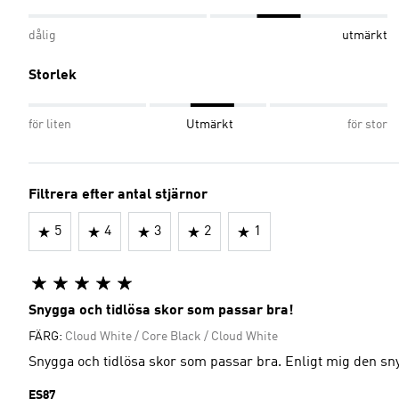
dålig
utmärkt
Storlek
för liten
Utmärkt
för stor
Filtrera efter antal stjärnor
5
4
3
2
1
Snygga och tidlösa skor som passar bra!
FÄRG:
Cloud White / Core Black / Cloud White
Snygga och tidlösa skor som passar bra. Enligt mig den s
ES87