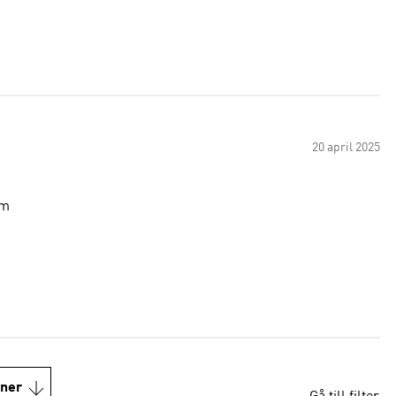
20 april 2025
rm
oner