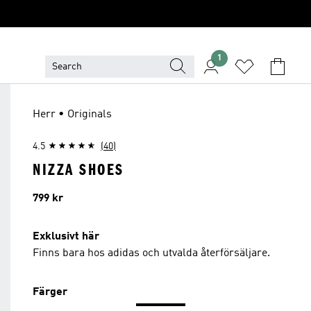
1
Herr • Originals
4.5
(40)
NIZZA SHOES
Pris
799 kr
Exklusivt här
Finns bara hos adidas och utvalda återförsäljare.
Färger