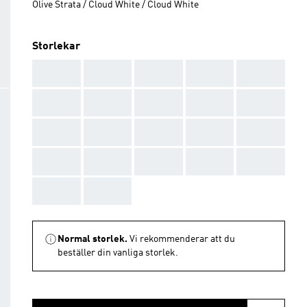
Olive Strata / Cloud White / Cloud White
Storlekar
AAA
AAA
AAA
AAA
AAA
AAA
AAA
AAA
AAA
AAA
AAA
AAA
AAA
AAA
AAA
AAA
AAA
AAA
AAA
AAA
AAA
AAA
Normal storlek.
Vi rekommenderar att du
beställer din vanliga storlek.