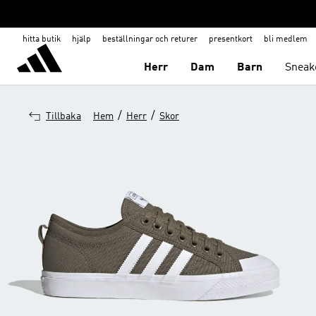
hitta butik
hjälp
beställningar och returer
presentkort
bli medlem
Herr
Dam
Barn
Sneak
/
/
Tillbaka
Hem
Herr
Skor