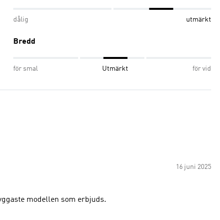
dålig
utmärkt
Bredd
för smal
Utmärkt
för vid
16 juni 2025
nyggaste modellen som erbjuds.