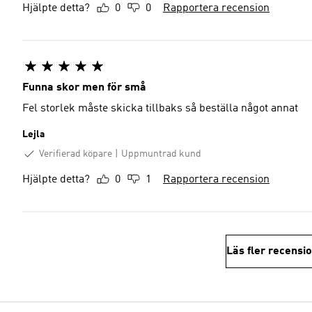
Hjälpte detta?
0
0
Rapportera recension
Funna skor men för små
Fel storlek måste skicka tillbaks så beställa något annat
Lejla
Verifierad köpare
Uppmuntrad kund
Hjälpte detta?
0
1
Rapportera recension
Läs fler recensi