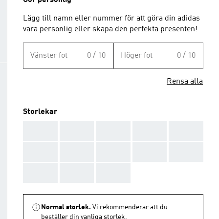
Gör personlig
Lägg till namn eller nummer för att göra din adidas
vara personlig eller skapa den perfekta presenten!
Vänster fot
0 / 10
Höger fot
0 / 10
Rensa alla
Storlekar
AAA
AAA
AAA
AAA
AAA
AAA
AAA
AAA
AAA
AAA
AAA
AAA
AAA
Normal storlek.
Vi rekommenderar att du
beställer din vanliga storlek.