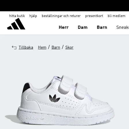
hitta butik
hjälp
beställningar och returer
presentkort
bli medlem
Herr
Dam
Barn
Sneak
/
/
Tillbaka
Hem
Barn
Skor