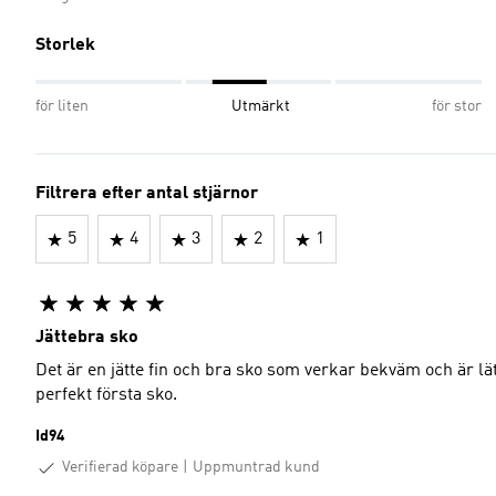
Storlek
för liten
Utmärkt
för stor
Filtrera efter antal stjärnor
5
4
3
2
1
Jättebra sko
Det är en jätte fin och bra sko som verkar bekväm och är lätt
perfekt första sko.
Id94
Verifierad köpare
Uppmuntrad kund