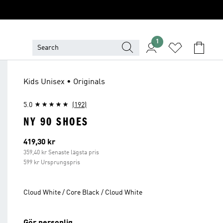
1
Kids Unisex • Originals
5.0
(192)
NY 90 SHOES
Aktuellt pris
419,30 kr
359,40 kr Senaste lägsta pris
599 kr Ursprungspris
Cloud White / Core Black / Cloud White