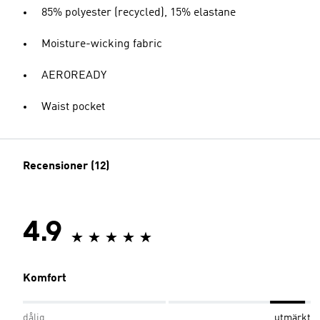
85% polyester (recycled), 15% elastane
Moisture-wicking fabric
AEROREADY
Waist pocket
Recensioner (12)
4.9
Komfort
dålig
utmärkt