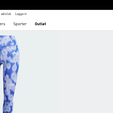
adiclub
Logga in
ers
Sporter
Outlet