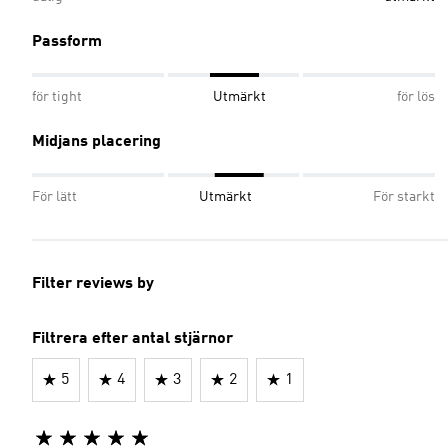
Passform
för tight
Utmärkt
för lös
Midjans placering
För lätt
Utmärkt
För starkt
Filter reviews by
Filtrera efter antal stjärnor
5
4
3
2
1