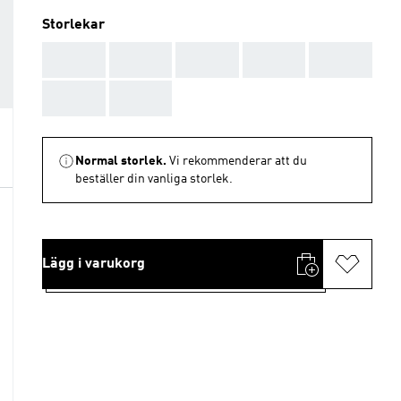
Storlekar
AAA
AAA
AAA
AAA
AAA
AAA
AAA
Normal storlek.
Vi rekommenderar att du
beställer din vanliga storlek.
Lägg i varukorg