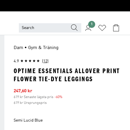
1
Dam • Gym & Träning
4.9
(12)
OPTIME ESSENTIALS ALLOVER PRINT
FLOWER TIE-DYE LEGGINGS
Reapris
247,60 kr
619 kr Senaste lägsta pris
-60%
Rabatt
619 kr Ursprungspris
Semi Lucid Blue