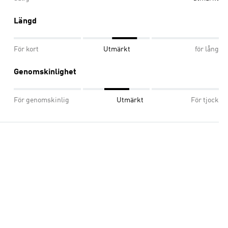
Längd
För kort
Utmärkt
för lång
Genomskinlighet
För genomskinlig
Utmärkt
För tjock