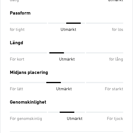
dålig
utmärkt
Passform
för tight
Utmärkt
för lös
Längd
För kort
Utmärkt
för lång
Midjans placering
För lätt
Utmärkt
För starkt
Genomskinlighet
För genomskinlig
Utmärkt
För tjock