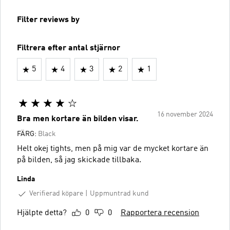
Filter reviews by
Filtrera efter antal stjärnor
5
4
3
2
1
16 november 2024
Bra men kortare än bilden visar.
FÄRG:
Black
Helt okej tights, men på mig var de mycket kortare än
på bilden, så jag skickade tillbaka.
Linda
Verifierad köpare
Uppmuntrad kund
Hjälpte detta?
0
0
Rapportera recension