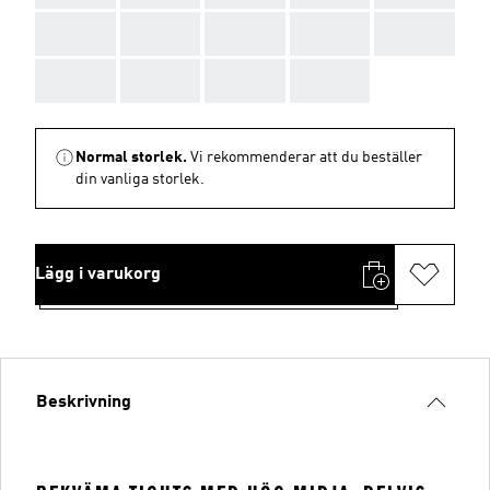
AAA
AAA
AAA
AAA
AAA
AAA
AAA
AAA
AAA
Normal storlek.
Vi rekommenderar att du beställer
din vanliga storlek.
Lägg i varukorg
Beskrivning