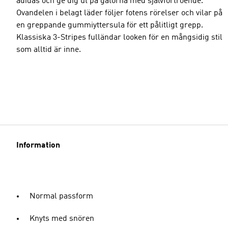
adidas och ge dig ut på gatorna med självförtroende.
Ovandelen i belagt läder följer fotens rörelser och vilar på
en greppande gummiyttersula för ett pålitligt grepp.
Klassiska 3-Stripes fulländar looken för en mångsidig stil
som alltid är inne.
Information
Normal passform
Knyts med snören