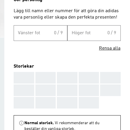
Gör personlig
Lägg till namn eller nummer för att göra din adidas
vara personlig eller skapa den perfekta presenten!
Vänster fot
0 / 9
Höger fot
0 / 9
Rensa alla
Storlekar
AAA
AAA
AAA
AAA
AAA
AAA
AAA
AAA
AAA
AAA
AAA
AAA
AAA
AAA
Normal storlek.
Vi rekommenderar att du
beställer din vanliga storlek.