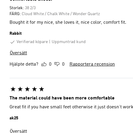
Storlek:
38 2/3
FÄRG:
Cloud White / Chalk White / Wonder Quartz
Bought it for my nice, she loves it, nice color, comfort fit.
Rabbit
Verifierad köpare
Uppmuntrad kund
Översätt
Hjälpte detta?
0
0
Rapportera recension
The material could have been more comfortable
Great fit if you have small feet otherwise it just doesn’t wor
ak25
Översätt