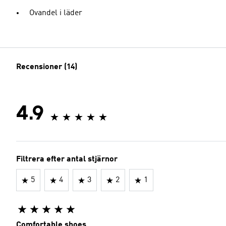
Ovandel i läder
Recensioner (14)
4.9
Filtrera efter antal stjärnor
5
4
3
2
1
Comfortable shoes.