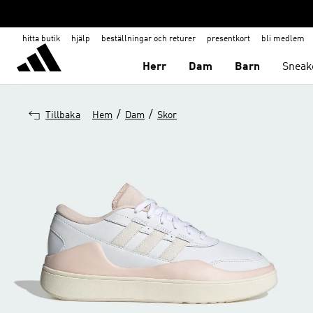
hitta butik
hjälp
beställningar och returer
presentkort
bli medlem
Herr
Dam
Barn
Sneak
/
/
Tillbaka
Hem
Dam
Skor