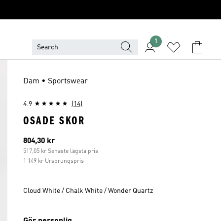
1
Dam • Sportswear
4.9
(14)
OSADE SKOR
Aktuellt pris
804,30 kr
517,05 kr Senaste lägsta pris
1 149 kr Ursprungspris
Cloud White / Chalk White / Wonder Quartz