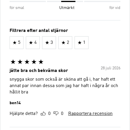
för smal
Utmärkt
för vid
Filtrera efter antal stjärnor
5
4
3
2
1
28 juli 2026
jätte bra och bekväma skor
snygga skor som också är sköna att gå i, har haft ett
annat par innan dessa som jag har haft i några år och
hållit bra
ben14
Hjälpte detta?
0
0
Rapportera recension