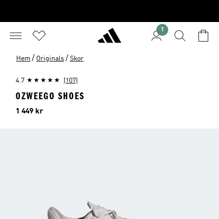
1
/
/
Hem
Originals
Skor
4.7
(107)
OZWEEGO SHOES
Pris
1 449 kr