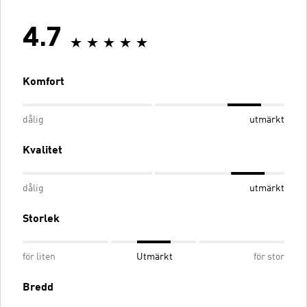
4.7
Komfort
dålig
utmärkt
Kvalitet
dålig
utmärkt
Storlek
för liten
Utmärkt
för stor
Bredd