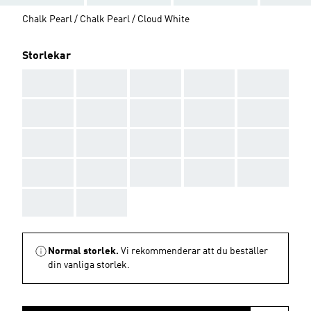
Chalk Pearl / Chalk Pearl / Cloud White
Storlekar
AAA
AAA
AAA
AAA
AAA
AAA
AAA
AAA
AAA
AAA
AAA
AAA
AAA
AAA
AAA
AAA
AAA
AAA
AAA
AAA
AAA
AAA
Normal storlek.
Vi rekommenderar att du beställer
din vanliga storlek.