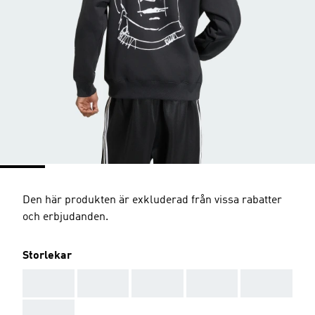
Den här produkten är exkluderad från vissa rabatter
och erbjudanden.
Storlekar
AAA
AAA
AAA
AAA
AAA
AAA