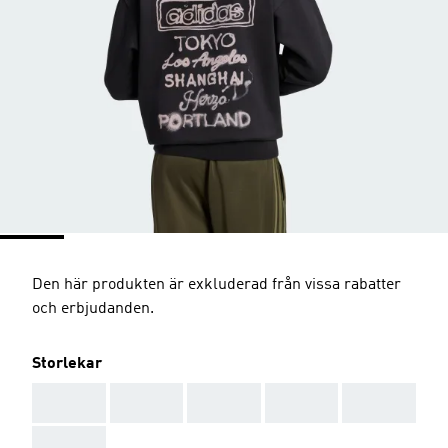
Den här produkten är exkluderad från vissa rabatter
och erbjudanden.
Storlekar
AAA
AAA
AAA
AAA
AAA
AAA