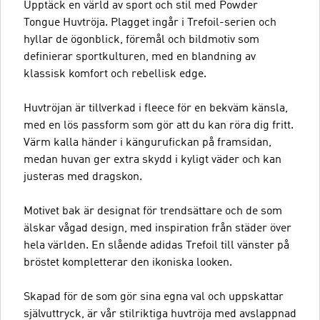
Upptäck en värld av sport och stil med Powder
Tongue Huvtröja. Plagget ingår i Trefoil-serien och
hyllar de ögonblick, föremål och bildmotiv som
definierar sportkulturen, med en blandning av
klassisk komfort och rebellisk edge.
Huvtröjan är tillverkad i fleece för en bekväm känsla,
med en lös passform som gör att du kan röra dig fritt.
Värm kalla händer i kängurufickan på framsidan,
medan huvan ger extra skydd i kyligt väder och kan
justeras med dragskon.
Motivet bak är designat för trendsättare och de som
älskar vågad design, med inspiration från städer över
hela världen. En slående adidas Trefoil till vänster på
bröstet kompletterar den ikoniska looken.
Skapad för de som gör sina egna val och uppskattar
självuttryck, är vår stilriktiga huvtröja med avslappnad