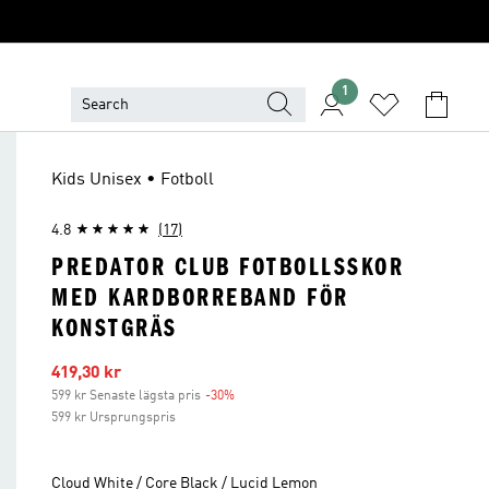
1
Kids Unisex • Fotboll
4.8
(17)
PREDATOR CLUB FOTBOLLSSKOR
MED KARDBORREBAND FÖR
KONSTGRÄS
Reapris
419,30 kr
599 kr Senaste lägsta pris
-30%
Rabatt
599 kr Ursprungspris
Cloud White / Core Black / Lucid Lemon