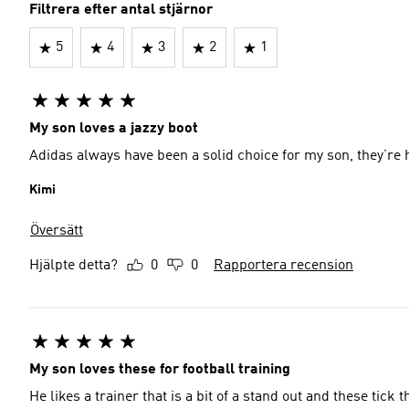
Filtrera efter antal stjärnor
5
4
3
2
1
My son loves a jazzy boot
Adidas always have been a solid choice for my son, they’re
Kimi
Översätt
Hjälpte detta?
0
0
Rapportera recension
My son loves these for football training
He likes a trainer that is a bit of a stand out and these tick t