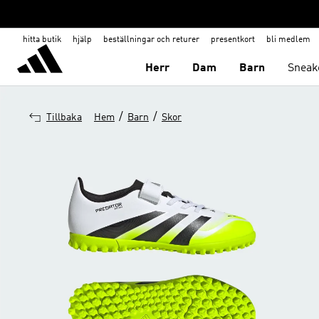
hitta butik
hjälp
beställningar och returer
presentkort
bli medlem
Herr
Dam
Barn
Sneak
/
/
Tillbaka
Hem
Barn
Skor