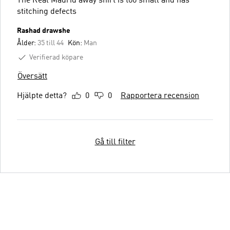
The Real Madrid away shirt is too small and has
stitching defects
Rashad drawshe
Ålder:
35 till 44
Kön:
Man
Verifierad köpare
Översätt
Hjälpte detta?
0
0
Rapportera recension
Gå till filter