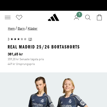
1
/
/
Hem
Barn
Kläder
3
(2)
REAL MADRID 25/26 BORTASHORTS
Aktuellt pris
381,65 kr
359,20 kr Senaste lägsta pris
449 kr Ursprungspris