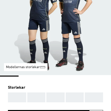
Modellernas storlekar
Storlekar
AAA
AAA
AAA
AAA
AAA