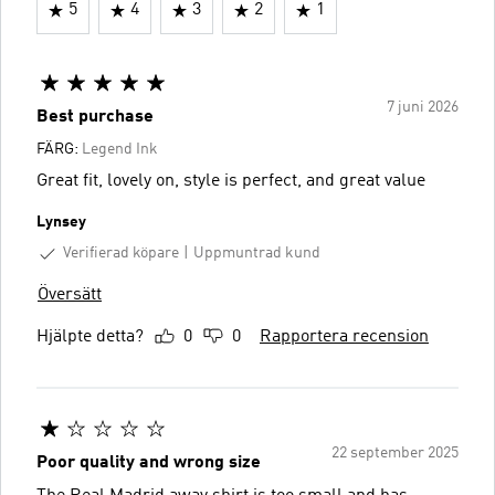
5
4
3
2
1
7 juni 2026
Best purchase
FÄRG:
Legend Ink
Great fit, lovely on, style is perfect, and great value
Lynsey
Verifierad köpare
Uppmuntrad kund
Översätt
Hjälpte detta?
0
0
Rapportera recension
22 september 2025
Poor quality and wrong size