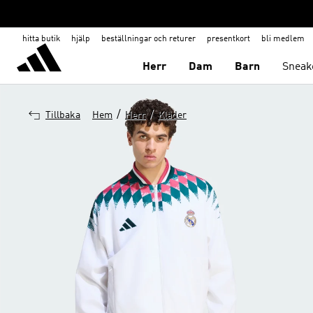
hitta butik
hjälp
beställningar och returer
presentkort
bli medlem
Herr
Dam
Barn
Sneak
/
/
Tillbaka
Hem
Herr
Kläder