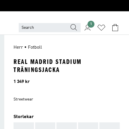
1
Herr • Fotboll
REAL MADRID STADIUM
TRÄNINGSJACKA
Pris
1 349 kr
Streetwear
Storlekar
AAA
AAA
AAA
AAA
AAA