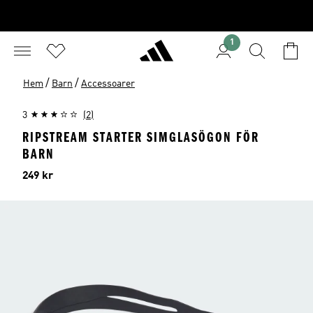
1
/
/
Hem
Barn
Accessoarer
3
(2)
RIPSTREAM STARTER SIMGLASÖGON FÖR
BARN
Pris
249 kr