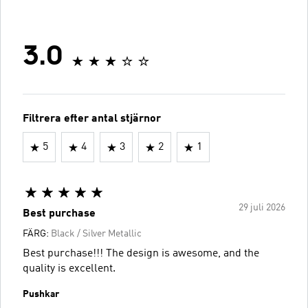
3.0
Filtrera efter antal stjärnor
5
4
3
2
1
29 juli 2026
Best purchase
FÄRG:
Black / Silver Metallic
Best purchase!!! The design is awesome, and the
quality is excellent.
Pushkar