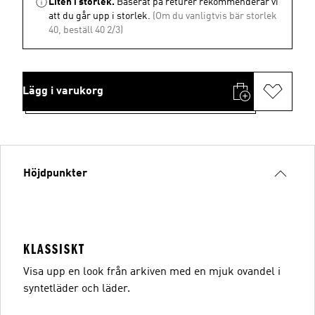
Liten i storlek.
Baserat på returer rekommenderar vi
att du går upp i storlek.
(Om du vanligtvis bär storlek
40, beställ 40 2/3)
Lägg i varukorg
Höjdpunkter
KLASSISKT
Visa upp en look från arkiven med en mjuk ovandel i
syntetläder och läder.