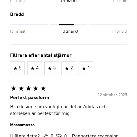
för liten
Utmärkt
för stor
Bredd
för smal
Utmärkt
för vid
Filtrera efter antal stjärnor
5
4
3
2
1
12 oktober 2025
Perfekt passform
Bra design som vanligt när det är Adidas och
storleken är perfekt för mig
Massamossa
Hjälpte detta?
0
0
Rapportera recension