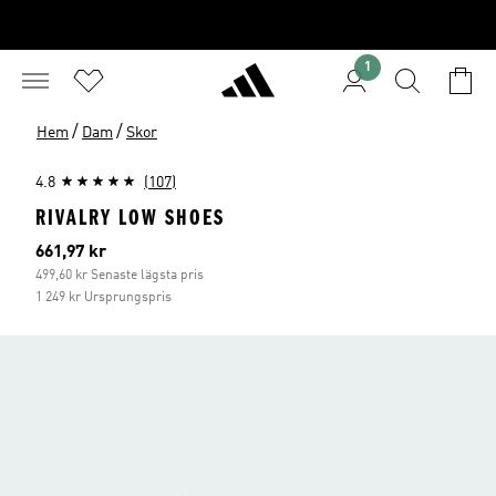
1
/
/
Hem
Dam
Skor
4.8
(107)
RIVALRY LOW SHOES
Aktuellt pris
661,97 kr
499,60 kr Senaste lägsta pris
1 249 kr Ursprungspris