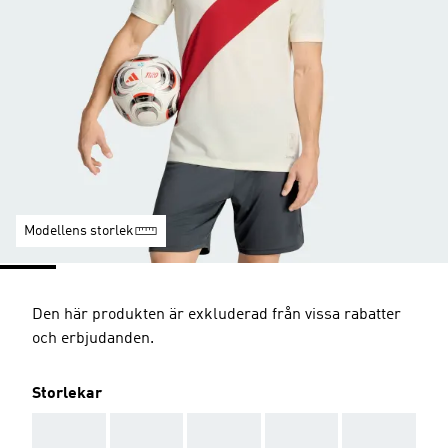
Modellens storlek
Den här produkten är exkluderad från vissa rabatter
och erbjudanden.
Storlekar
AAA
AAA
AAA
AAA
AAA