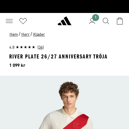
1
/
/
Hem
Herr
Kläder
4.8
(36)
RIVER PLATE 26/27 ANNIVERSARY TRÖJA
Pris
1 099 kr