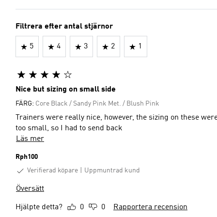
Filtrera efter antal stjärnor
5
4
3
2
1
Nice but sizing on small side
FÄRG:
Core Black / Sandy Pink Met. / Blush Pink
Trainers were really nice, however, the sizing on these wer
too small, so I had to send back
Läs mer
Rph100
Verifierad köpare
Uppmuntrad kund
Översätt
Hjälpte detta?
0
0
Rapportera recension