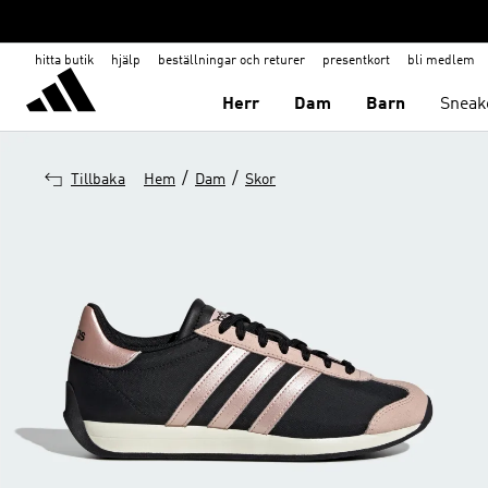
hitta butik
hjälp
beställningar och returer
presentkort
bli medlem
Herr
Dam
Barn
Sneak
/
/
Tillbaka
Hem
Dam
Skor