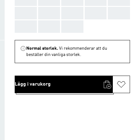
AAA
AAA
AAA
AAA
AAA
AAA
AAA
AAA
Normal storlek.
Vi rekommenderar att du
beställer din vanliga storlek.
Lägg i varukorg