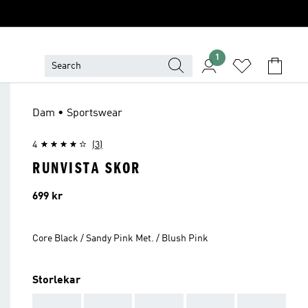
1
Dam • Sportswear
4
(3)
RUNVISTA SKOR
Pris
699 kr
Core Black / Sandy Pink Met. / Blush Pink
Storlekar
AAA
AAA
AAA
AAA
AAA