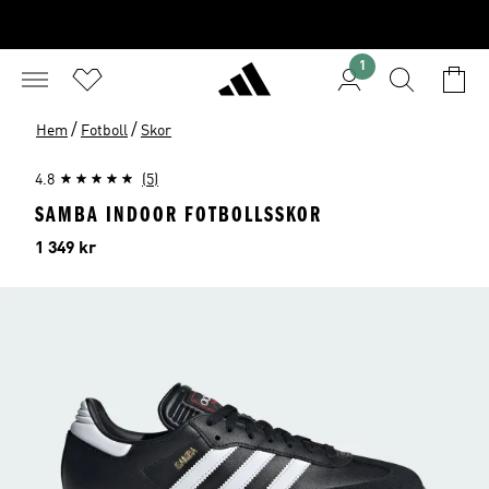
1
/
/
Hem
Fotboll
Skor
4.8
(5)
SAMBA INDOOR FOTBOLLSSKOR
Pris
1 349 kr