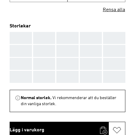
Rensa alla
Storlekar
AAA
AAA
AAA
AAA
AAA
AAA
AAA
AAA
AAA
AAA
AAA
AAA
AAA
AAA
AAA
AAA
AAA
AAA
AAA
AAA
Normal storlek.
Vi rekommenderar att du beställer
din vanliga storlek.
Lägg i varukorg