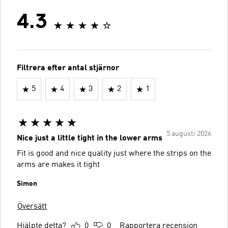
4.3
Filtrera efter antal stjärnor
5
4
3
2
1
5 augusti 2026
Nice just a little tight in the lower arms
Fit is good and nice quality just where the strips on the
arms are makes it tight
Simon
Översätt
Hjälpte detta?
0
0
Rapportera recension