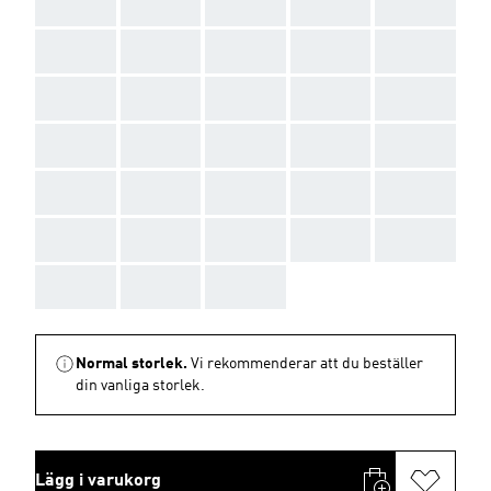
AAA
AAA
AAA
AAA
AAA
AAA
AAA
AAA
AAA
AAA
AAA
AAA
AAA
AAA
AAA
AAA
AAA
AAA
AAA
AAA
AAA
AAA
AAA
AAA
AAA
AAA
AAA
AAA
AAA
AAA
AAA
AAA
AAA
Normal storlek.
Vi rekommenderar att du beställer
din vanliga storlek.
Lägg i varukorg