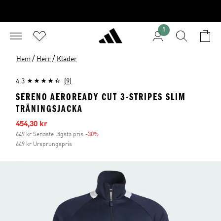
1
/
/
Hem
Herr
Kläder
4.3
(9)
SERENO AEROREADY CUT 3-STRIPES SLIM
TRÄNINGSJACKA
Reapris
454,30 kr
649 kr Senaste lägsta pris
-30%
Rabatt
649 kr Ursprungspris