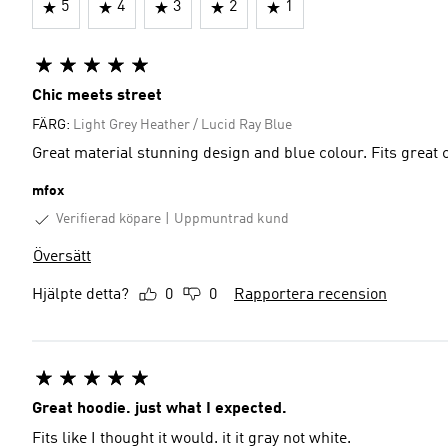
5
4
3
2
1
Chic meets street
FÄRG:
Light Grey Heather / Lucid Ray Blue
Great material stunning design and blue colour. Fits great 
mfox
Verifierad köpare
Uppmuntrad kund
Översätt
Hjälpte detta?
0
0
Rapportera recension
Great hoodie. just what I expected.
Fits like I thought it would. it it gray not white.