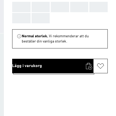
AAA
AAA
AAA
AAA
AAA
AAA
AAA
Normal storlek.
Vi rekommenderar att du
beställer din vanliga storlek.
Lägg i varukorg