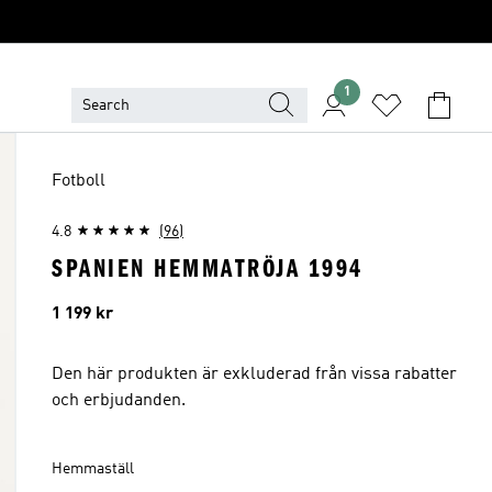
1
Fotboll
4.8
(96)
SPANIEN HEMMATRÖJA 1994
Pris
1 199 kr
Den här produkten är exkluderad från vissa rabatter
och erbjudanden.
Hemmaställ