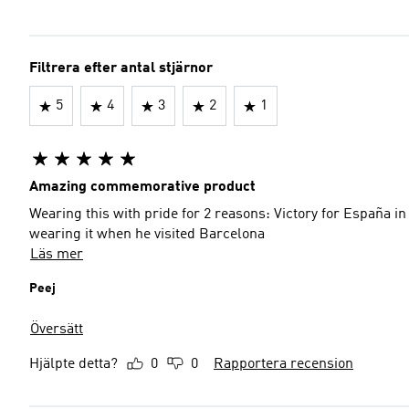
Filtrera efter antal stjärnor
5
4
3
2
1
Amazing commemorative product
Wearing this with pride for 2 reasons: Victory for España i
wearing it when he visited Barcelona
Läs mer
Peej
Översätt
Hjälpte detta?
0
0
Rapportera recension