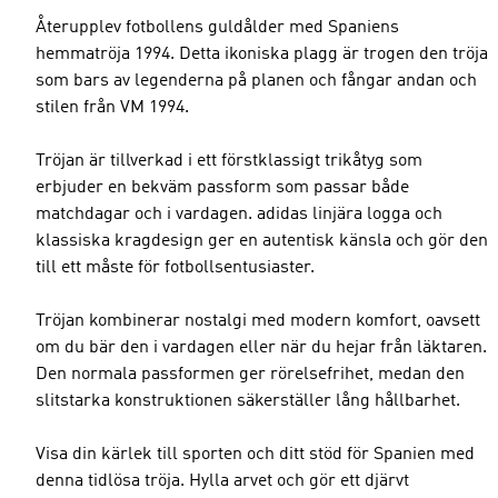
Återupplev fotbollens guldålder med Spaniens
hemmatröja 1994. Detta ikoniska plagg är trogen den tröja
som bars av legenderna på planen och fångar andan och
stilen från VM 1994.
Tröjan är tillverkad i ett förstklassigt trikåtyg som
erbjuder en bekväm passform som passar både
matchdagar och i vardagen. adidas linjära logga och
klassiska kragdesign ger en autentisk känsla och gör den
till ett måste för fotbollsentusiaster.
Tröjan kombinerar nostalgi med modern komfort, oavsett
om du bär den i vardagen eller när du hejar från läktaren.
Den normala passformen ger rörelsefrihet, medan den
slitstarka konstruktionen säkerställer lång hållbarhet.
Visa din kärlek till sporten och ditt stöd för Spanien med
denna tidlösa tröja. Hylla arvet och gör ett djärvt