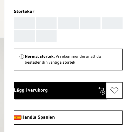
Storlekar
AAA
AAA
AAA
AAA
AAA
AAA
AAA
Normal storlek.
Vi rekommenderar att du
beställer din vanliga storlek.
Lägg i varukorg
Handla Spanien