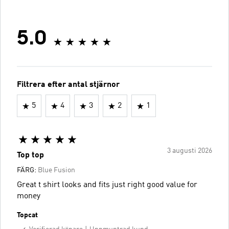
5.0
Filtrera efter antal stjärnor
5
4
3
2
1
3 augusti 2026
Top top
FÄRG:
Blue Fusion
Great t shirt looks and fits just right good value for
money
Topcat