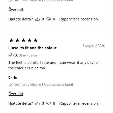
Verifierad köpare
Uppmuntrad kund
Översätt
Hjälpte detta?
0
0
Rapportera recension
3 augusti 2026
I love its fit and the colour.
FÄRG:
Blue Fusion
The feel is comfortable and I can wear it any day for
the colour is nice too.
Chris
Verifierad köpare
Uppmuntrad kund
Översätt
Hjälpte detta?
0
0
Rapportera recension