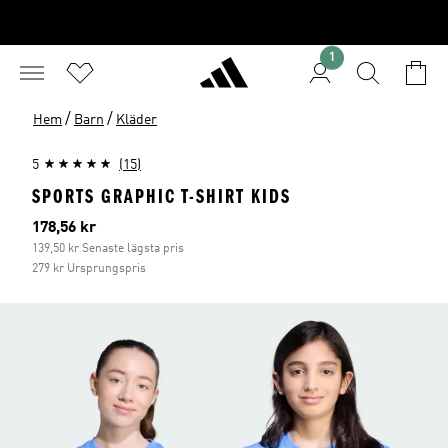
1
/
/
Hem
Barn
Kläder
5
(15)
SPORTS GRAPHIC T-SHIRT KIDS
Aktuellt pris
178,56 kr
139,50 kr Senaste lägsta pris
279 kr Ursprungspris