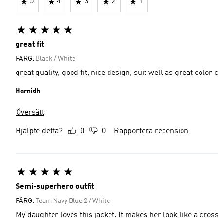
5
4
3
2
1
great fit
FÄRG:
Black / White
great quality, good fit, nice design, suit well as great color
Harnidh
Översätt
Hjälpte detta?
0
0
Rapportera recension
Semi-superhero outfit
FÄRG:
Team Navy Blue 2 / White
My daughter loves this jacket. It makes 