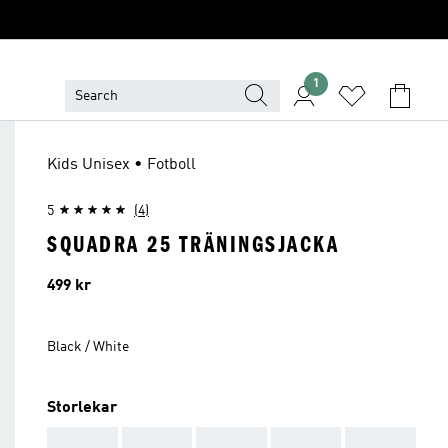
1
Kids Unisex • Fotboll
5
(4)
SQUADRA 25 TRÄNINGSJACKA
Pris
499 kr
Black / White
Storlekar
AAA
AAA
AAA
AAA
AAA