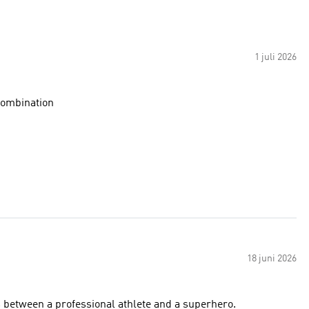
1 juli 2026
 combination
18 juni 2026
her look like a cross between a professional athlete and a superhero.