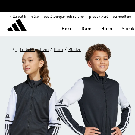
hitta butik
hjälp
beställningar och returer
presentkort
bli medlem
Herr
Dam
Barn
Sneak
/
/
Tillbaka
Hem
Barn
Kläder