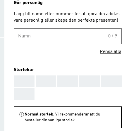
Gör personlig
Lägg till namn eller nummer för att göra din adidas
vara personlig eller skapa den perfekta presenten!
Namn
0 / 9
Rensa alla
Storlekar
AAA
AAA
AAA
AAA
AAA
AAA
Normal storlek.
Vi rekommenderar att du
beställer din vanliga storlek.