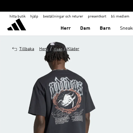
hitta butik
hjälp
beställningar och returer
presentkort
bli medlem
Herr
Dam
Barn
Sneak
/
/
Tillbaka
Hem
Herr
Kläder