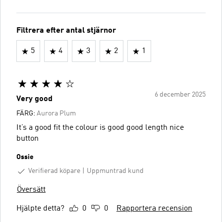
Filtrera efter antal stjärnor
5
4
3
2
1
6 december 2025
Very good
FÄRG:
Aurora Plum
It’s a good fit the colour is good good length nice
button
Ossie
Verifierad köpare
Uppmuntrad kund
Översätt
Hjälpte detta?
0
0
Rapportera recension