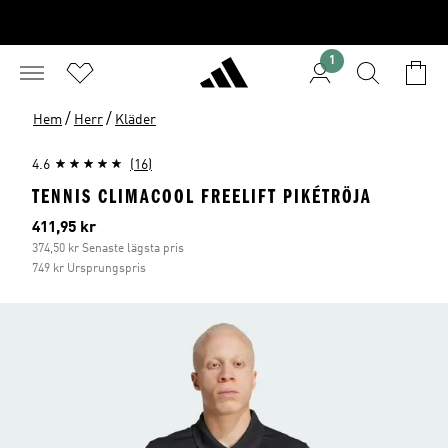
1
/
/
Hem
Herr
Kläder
4.6
(16)
TENNIS CLIMACOOL FREELIFT PIKÉTRÖJA
Aktuellt pris
411,95 kr
374,50 kr Senaste lägsta pris
749 kr Ursprungspris