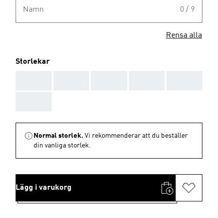
Namn
0 / 9
Rensa alla
Storlekar
AAA
AAA
AAA
AAA
AAA
AAA
Normal storlek.
Vi rekommenderar att du beställer
din vanliga storlek.
Lägg i varukorg