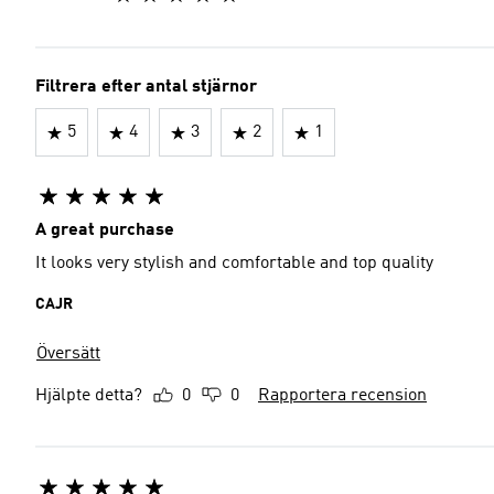
Filtrera efter antal stjärnor
5
4
3
2
1
A great purchase
It looks very stylish and comfortable and top quality
CAJR
Översätt
Hjälpte detta?
0
0
Rapportera recension