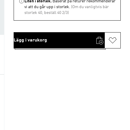
Liten i storlek.
Baserat på returer rekommenderar
vi att du går upp i storlek.
(Om du vanligtvis bär
storlek 40, beställ 40 2/3)
Lägg i varukorg