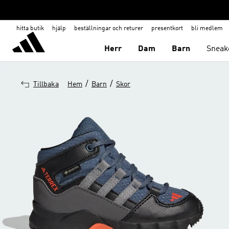
hitta butik
hjälp
beställningar och returer
presentkort
bli medlem
Herr
Dam
Barn
Sneak
/
/
Tillbaka
Hem
Barn
Skor