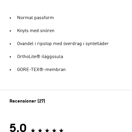
Normal passform
Knyts med snören
Ovandel i ripstop med överdrag i syntetläder
OrthoLite® iläggssula
GORE-TEX®-membran
Recensioner (27)
5.0