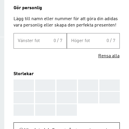
Gör personlig
Lägg till namn eller nummer för att göra din adidas
vara personlig eller skapa den perfekta presenten!
Vänster fot
0 / 7
Höger fot
0 / 7
Rensa alla
Storlekar
AAA
AAA
AAA
AAA
AAA
AAA
AAA
AAA
AAA
AAA
AAA
AAA
AAA