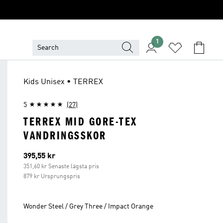
1
Kids Unisex • TERREX
5
(27)
TERREX MID GORE-TEX
VANDRINGSSKOR
Aktuellt pris
395,55 kr
351,60 kr Senaste lägsta pris
879 kr Ursprungspris
Wonder Steel / Grey Three / Impact Orange