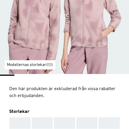
Modellernas storlekar
Den här produkten är exkluderad från vissa rabatter
och erbjudanden.
Storlekar
AAA
AAA
AAA
AAA
AAA