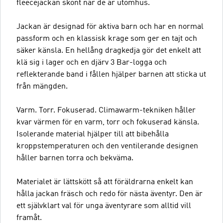
fleecejackan skönt när de är utomhus.
Jackan är designad för aktiva barn och har en normal
passform och en klassisk krage som ger en tajt och
säker känsla. En hellång dragkedja gör det enkelt att
klä sig i lager och en djärv 3 Bar-logga och
reflekterande band i fållen hjälper barnen att sticka ut
från mängden.
Varm. Torr. Fokuserad. Climawarm-tekniken håller
kvar värmen för en varm, torr och fokuserad känsla.
Isolerande material hjälper till att bibehålla
kroppstemperaturen och den ventilerande designen
håller barnen torra och bekväma.
Materialet är lättskött så att föräldrarna enkelt kan
hålla jackan fräsch och redo för nästa äventyr. Den är
ett självklart val för unga äventyrare som alltid vill
framåt.