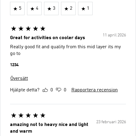
5
4
3
2
1
11 april 2026
Great for activities on cooler days
Really good fit and quality from this mid layer its my
go to
1234
Översätt
Hjälpte detta?
0
0
Rapportera recension
23 februari 2026
amazing not to heavy nice and light
and warm