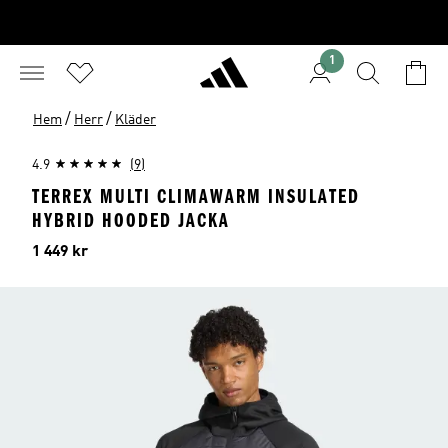
1
/
/
Hem
Herr
Kläder
4.9
(9)
TERREX MULTI CLIMAWARM INSULATED
HYBRID HOODED JACKA
Pris
1 449 kr