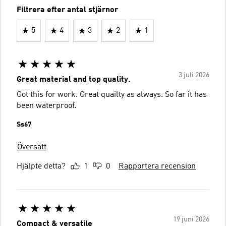
Filtrera efter antal stjärnor
5
4
3
2
1
3 juli 2026
Great material and top quality.
Got this for work. Great quailty as always. So far it has
been waterproof.
Ss67
Översätt
Hjälpte detta?
1
0
Rapportera recension
19 juni 2026
Compact & versatile