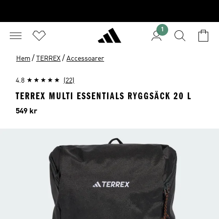
1
/
/
Hem
TERREX
Accessoarer
4.8
(22)
TERREX MULTI ESSENTIALS RYGGSÄCK 20 L
Pris
549 kr