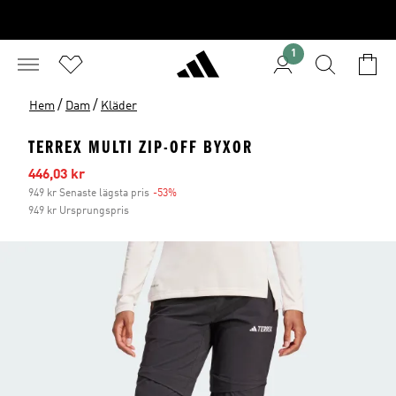
1
/
/
Hem
Dam
Kläder
TERREX MULTI ZIP-OFF BYXOR
Reapris
446,03 kr
949 kr Senaste lägsta pris
-53%
Rabatt
949 kr Ursprungspris