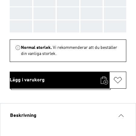
AAA
AAA
AAA
AAA
AAA
AAA
AAA
AAA
AAA
AAA
AAA
AAA
AAA
AAA
AAA
Normal storlek.
Vi rekommenderar att du beställer
din vanliga storlek.
Lägg i varukorg
Beskrivning