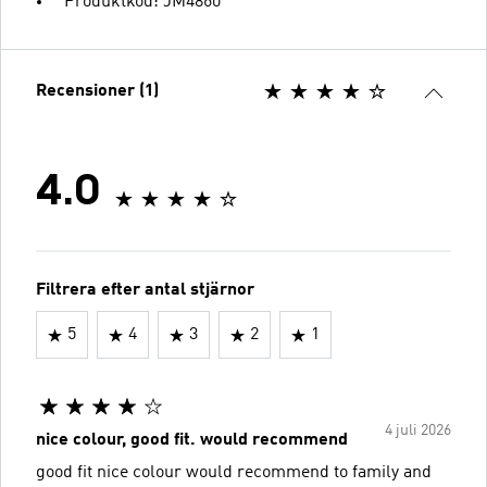
Produktkod: JM4860
Recensioner (1)
4.0
Filtrera efter antal stjärnor
5
4
3
2
1
4 juli 2026
nice colour, good fit. would recommend
good fit nice colour would recommend to family and