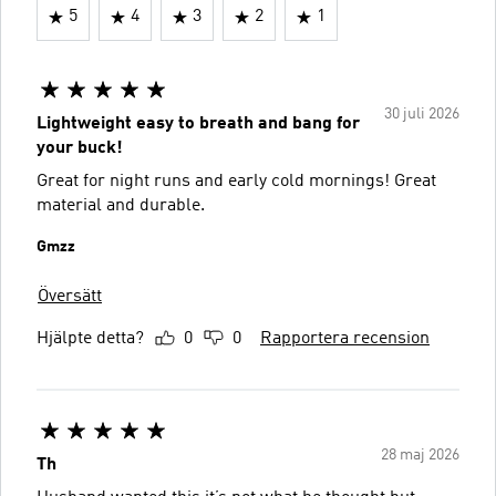
5
4
3
2
1
30 juli 2026
Lightweight easy to breath and bang for
your buck!
Great for night runs and early cold mornings! Great
material and durable.
Gmzz
Översätt
Hjälpte detta?
0
0
Rapportera recension
28 maj 2026
Th