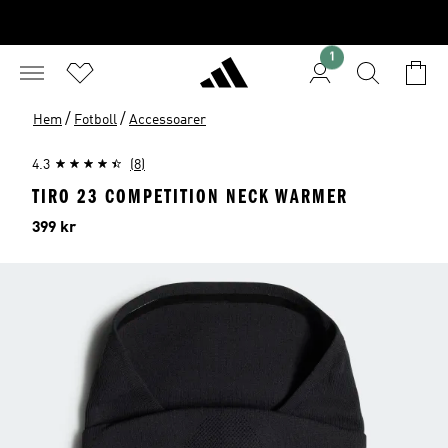
1
/
/
Hem
Fotboll
Accessoarer
4.3
(8)
TIRO 23 COMPETITION NECK WARMER
Pris
399 kr