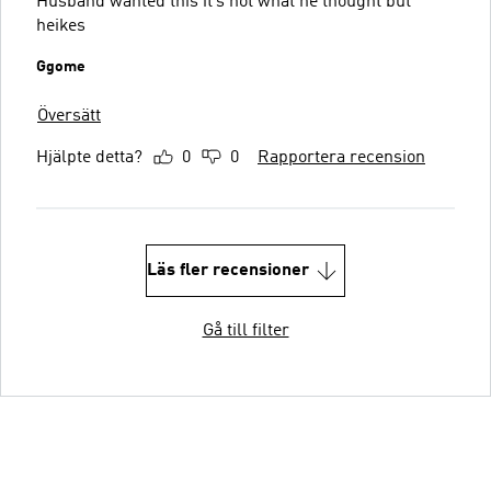
Husband wanted this it’s not what he thought but
heikes
Ggome
Översätt
Hjälpte detta?
0
0
Rapportera recension
Läs fler recensioner
Gå till filter