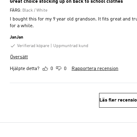
Great choice stocking up on back to school clothes
FÄRG:
Black / White
I bought this for my 9 year old grandson. It fits great and tru
for a while.
JanJan
Verifierad köpare
Uppmuntrad kund
Översätt
Hjälpte detta?
0
0
Rapportera recension
Läs fler recensi