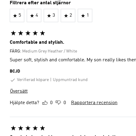
Filtrera efter antal stjärnor
5
4
3
2
1
Comfortable and stylish.
FÄRG:
Medium Grey Heather / White
Super soft, stylish and comfortable. My son really likes the
BCJD
Verifierad köpare
Uppmuntrad kund
Översätt
Hjälpte detta?
0
0
Rapportera recension