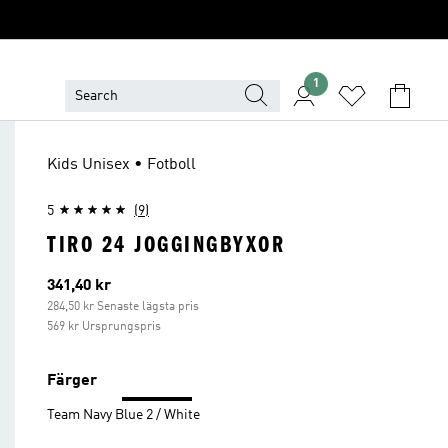
1
Kids Unisex • Fotboll
5
(9)
TIRO 24 JOGGINGBYXOR
Aktuellt pris
341,40 kr
284,50 kr Senaste lägsta pris
569 kr Ursprungspris
Färger
Team Navy Blue 2 / White