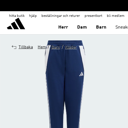
hitta butik
hjälp
beställningar och returer
presentkort
bli medlem
Herr
Dam
Barn
Sneak
/
/
Tillbaka
Hem
Barn
Kläder