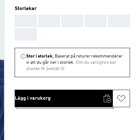
Storlekar
AAA
AAA
AAA
AAA
AAA
AAA
Stor i storlek.
Baserat på returer rekommenderar
vi att du går ner i storlek.
(Om du vanligtvis bär
storlek M, beställ S)
Lägg i varukorg