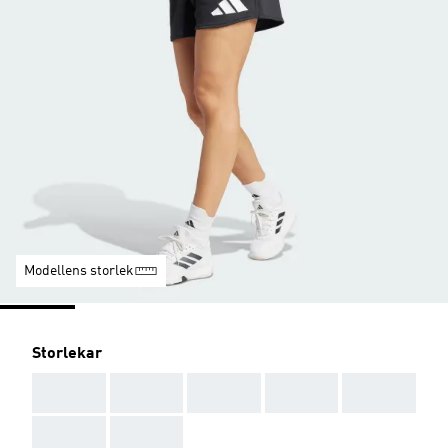
Modellens storlek
Storlekar
AAA
AAA
AAA
AAA
AAA
AAA
AAA