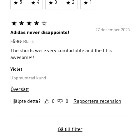
5
4
3
2
1
27 december 2025
Adidas never disappoints!
FÄRG:
Black
The shorts were very comfortable and the fit is
awesome!!
Violet
Uppmuntrad kund
Översätt
Hjälpte detta?
0
0
Rapportera recension
Gå till filter