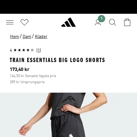
1
/
/
Hem
Dam
Kläder
4
(1)
TRAIN ESSENTIALS BIG LOGO SHORTS
Aktuellt pris
173,40 kr
144,50 kr Senaste lägsta pris
289 kr Ursprungspris