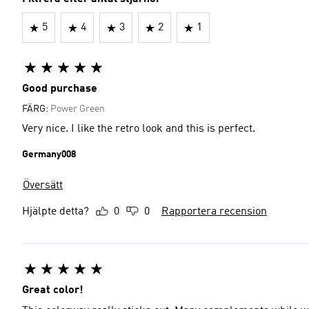
5
4
3
2
1
Good purchase
FÄRG:
Power Green
Very nice. I like the retro look and this is perfect.
Germany008
Översätt
Hjälpte detta?
0
0
Rapportera recension
Great color!