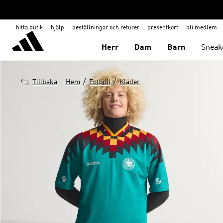
hitta butik
hjälp
beställningar och returer
presentkort
bli medlem
Herr
Dam
Barn
Sneak
/
/
Tillbaka
Hem
Fotboll
Kläder