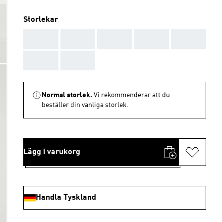
Storlekar
AAA
AAA
AAA
AAA
AAA
AAA
AAA
Normal storlek.
Vi rekommenderar att du
beställer din vanliga storlek.
Lägg i varukorg
Handla Tyskland