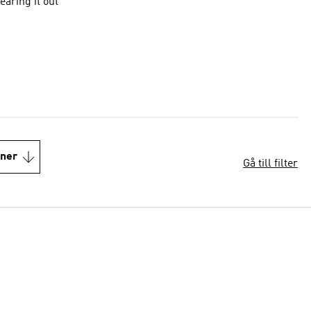
aring it out
oner
Gå till filter