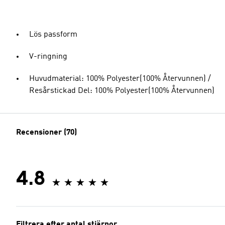
Lös passform
V-ringning
Huvudmaterial: 100% Polyester(100% Återvunnen) /
Resårstickad Del: 100% Polyester(100% Återvunnen)
Recensioner (70)
4.8
Filtrera efter antal stjärnor