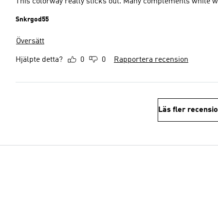
This colorway really sticks out. Many complements while we
Snkrgod55
Översätt
Hjälpte detta?
0
0
Rapportera recension
Läs fler recensi