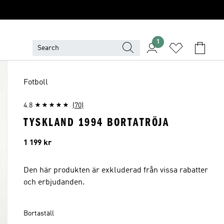
1
Fotboll
4.8
(70)
TYSKLAND 1994 BORTATRÖJA
Pris
1 199 kr
Den här produkten är exkluderad från vissa rabatter
och erbjudanden.
Bortaställ