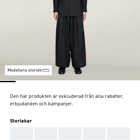
Modellens storlek
Den här produkten är exkluderad från alla rabatter,
erbjudanden och kampanjer.
Storlekar
AAA
AAA
AAA
AAA
AAA