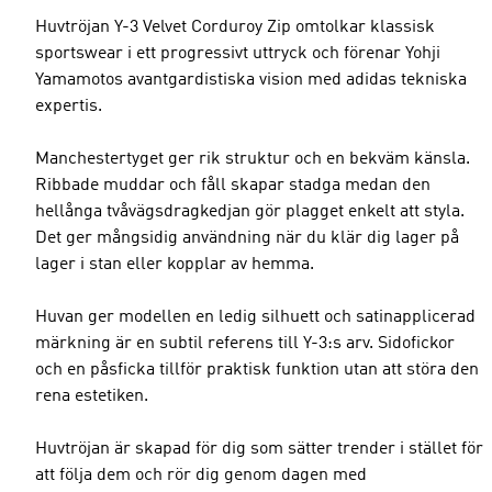
Huvtröjan Y-3 Velvet Corduroy Zip omtolkar klassisk
sportswear i ett progressivt uttryck och förenar Yohji
Yamamotos avantgardistiska vision med adidas tekniska
expertis.
Manchestertyget ger rik struktur och en bekväm känsla.
Ribbade muddar och fåll skapar stadga medan den
hellånga tvåvägsdragkedjan gör plagget enkelt att styla.
Det ger mångsidig användning när du klär dig lager på
lager i stan eller kopplar av hemma.
Huvan ger modellen en ledig silhuett och satinapplicerad
märkning är en subtil referens till Y-3:s arv. Sidofickor
och en påsficka tillför praktisk funktion utan att störa den
rena estetiken.
Huvtröjan är skapad för dig som sätter trender i stället för
att följa dem och rör dig genom dagen med