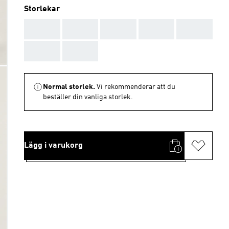
Storlekar
AAA
AAA
AAA
AAA
AAA
AAA
AAA
Normal storlek.
Vi rekommenderar att du
beställer din vanliga storlek.
Lägg i varukorg