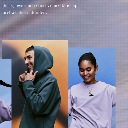
shirts, byxor och shorts i förstklassiga
rörelsefrihet i stunden.