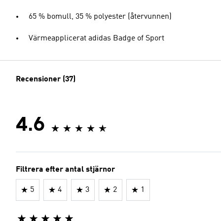
65 % bomull, 35 % polyester (återvunnen)
Värmeapplicerat adidas Badge of Sport
Recensioner (37)
4.6
Filtrera efter antal stjärnor
5
4
3
2
1