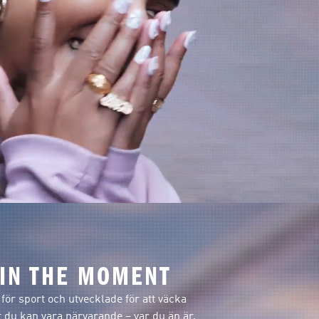
 IN THE MOMENT
 för sport och utvecklade för att väcka
t du kan vara närvarande – var du än är.