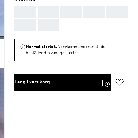
Storlekar
AAA
AAA
AAA
AAA
AAA
AAA
AAA
Normal storlek.
Vi rekommenderar att du
beställer din vanliga storlek.
Lägg i varukorg