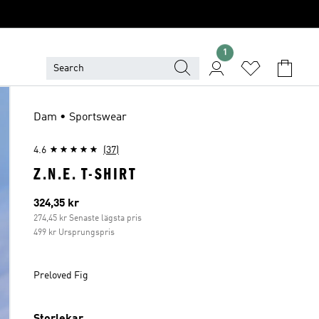
1
Dam • Sportswear
4.6
(37)
Z.N.E. T-SHIRT
Aktuellt pris
324,35 kr
274,45 kr Senaste lägsta pris
499 kr Ursprungspris
Preloved Fig