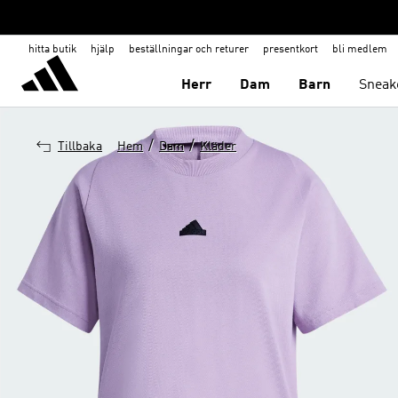
hitta butik
hjälp
beställningar och returer
presentkort
bli medlem
Herr
Dam
Barn
Sneak
/
/
Tillbaka
Hem
Dam
Kläder