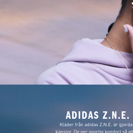
ADIDAS Z.N.E.
Kläder från adidas Z.N.E. är gjorda
känslor. De ger sportig komfort så at