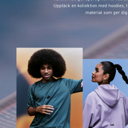
Upptäck en kollektion med hoodies, t-
material som ger dig 