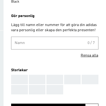
Black
Gör personlig
Lägg till namn eller nummer för att göra din adidas
vara personlig eller skapa den perfekta presenten!
Namn
0 / 7
Rensa alla
Storlekar
AAA
AAA
AAA
AAA
AAA
AAA
AAA
AAA