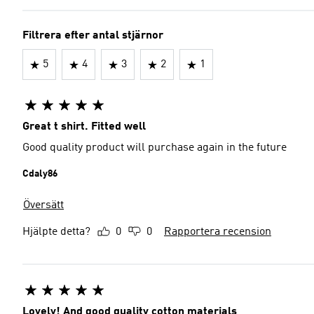
Filtrera efter antal stjärnor
5
4
3
2
1
Great t shirt. Fitted well
Good quality product will purchase again in the future
Cdaly86
Översätt
Hjälpte detta?
0
0
Rapportera recension
Lovely! And good quality cotton materials