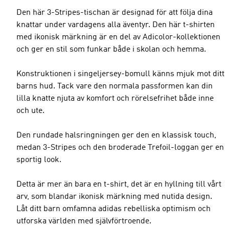
Den här 3-Stripes-tischan är designad för att följa dina
knattar under vardagens alla äventyr. Den här t-shirten
med ikonisk märkning är en del av Adicolor-kollektionen
och ger en stil som funkar både i skolan och hemma.
Konstruktionen i singeljersey-bomull känns mjuk mot ditt
barns hud. Tack vare den normala passformen kan din
lilla knatte njuta av komfort och rörelsefrihet både inne
och ute.
Den rundade halsringningen ger den en klassisk touch,
medan 3-Stripes och den broderade Trefoil-loggan ger en
sportig look.
Detta är mer än bara en t-shirt, det är en hyllning till vårt
arv, som blandar ikonisk märkning med nutida design.
Låt ditt barn omfamna adidas rebelliska optimism och
utforska världen med självförtroende.