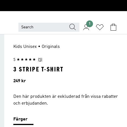
1
Kids Unisex • Originals
5
(5)
3 STRIPE T-SHIRT
Pris
249 kr
Den här produkten är exkluderad från vissa rabatter
och erbjudanden.
Färger