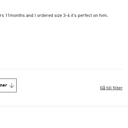
ears 11months and I ordered size 3-4 it’s perfect on him.
oner
Gå till filter