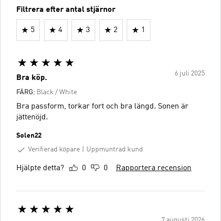
Filtrera efter antal stjärnor
5
4
3
2
1
6 juli 2025
Bra köp.
FÄRG:
Black / White
Bra passform, torkar fort och bra längd. Sonen är
jättenöjd.
Solen22
Verifierad köpare
Uppmuntrad kund
Hjälpte detta?
0
0
Rapportera recension
7 augusti 2026