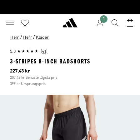
1
/
/
Hem
Herr
Kläder
5.0
(41)
3-STRIPES 8-INCH BADSHORTS
Aktuellt pris
227,43 kr
207,48 kr Senaste lägsta pris
399 kr Ursprungspris