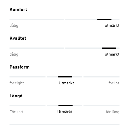
Komfort
dålig
utmärkt
Kvalitet
dålig
utmärkt
Passform
för tight
Utmärkt
för lös
Längd
För kort
Utmärkt
för lång