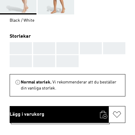
Black / White
Storlekar
AAA
AAA
AAA
AAA
AAA
AAA
AAA
AAA
Normal storlek.
Vi rekommenderar att du beställer
din vanliga storlek.
Lägg i varukorg