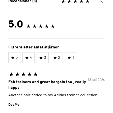
Recensioner (3)
5.0
Filtrera efter antal stjärnor
5
4
3
2
1
18 juli 2026
Fab trainers and great bargain too , really
happy
Another pair added to my Adidas trainer collection
DeeMc