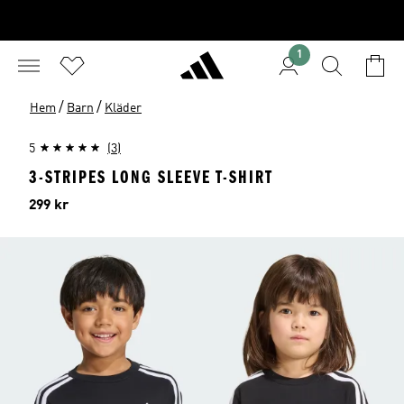
1
/
/
Hem
Barn
Kläder
5
(3)
3-STRIPES LONG SLEEVE T-SHIRT
Pris
299 kr