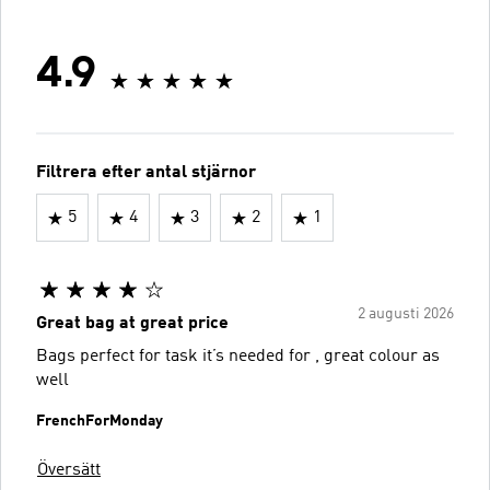
4.9
Filtrera efter antal stjärnor
5
4
3
2
1
2 augusti 2026
Great bag at great price
Bags perfect for task it’s needed for , great colour as
well
FrenchForMonday
Översätt