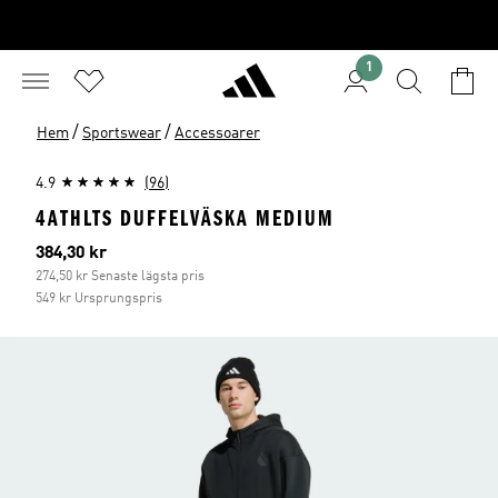
1
/
/
Hem
Sportswear
Accessoarer
4.9
(96)
4ATHLTS DUFFELVÄSKA MEDIUM
Aktuellt pris
384,30 kr
274,50 kr Senaste lägsta pris
549 kr Ursprungspris