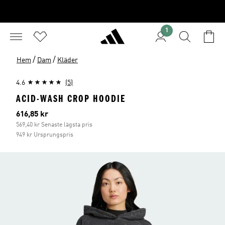
1
/
/
Hem
Dam
Kläder
4.6
(5)
ACID-WASH CROP HOODIE
Aktuellt pris
616,85 kr
569,40 kr Senaste lägsta pris
949 kr Ursprungspris