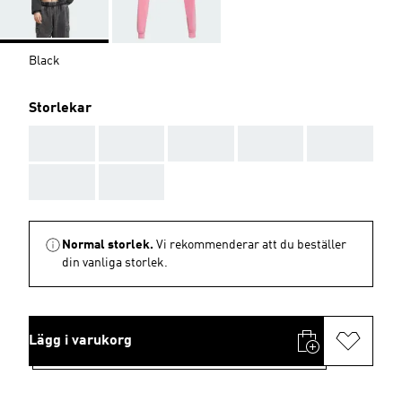
Black
Storlekar
AAA
AAA
AAA
AAA
AAA
AAA
AAA
Normal storlek.
Vi rekommenderar att du beställer
din vanliga storlek.
Lägg i varukorg