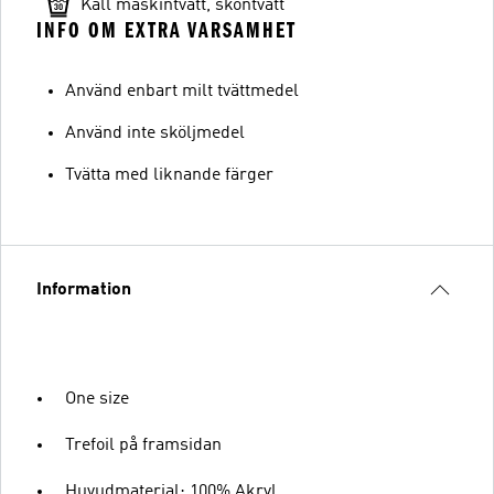
Kall maskintvätt, skontvätt
INFO OM EXTRA VARSAMHET
Använd enbart milt tvättmedel
Använd inte sköljmedel
Tvätta med liknande färger
Information
One size
Trefoil på framsidan
Huvudmaterial: 100% Akryl