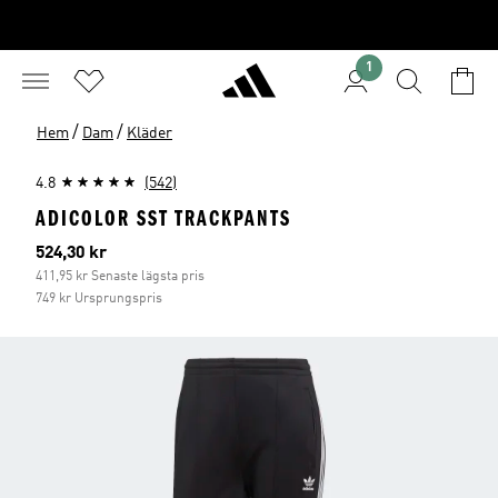
1
/
/
Hem
Dam
Kläder
4.8
(542)
ADICOLOR SST TRACKPANTS
Aktuellt pris
524,30 kr
411,95 kr Senaste lägsta pris
749 kr Ursprungspris