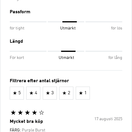
Passform
för tight
Utmärkt
för lös
Längd
För kort
Utmärkt
för lång
Filtrera efter antal stjärnor
5
4
3
2
1
17 augusti 2025
Mycket bra köp
FÄRG:
Purple Burst