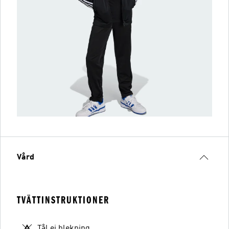
Vård
TVÄTTINSTRUKTIONER
Tål ej blekning