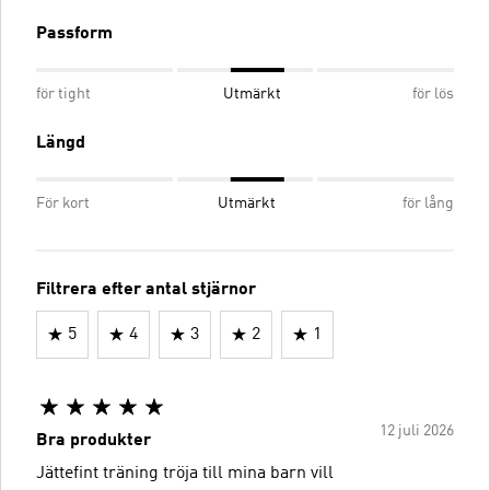
Passform
för tight
Utmärkt
för lös
Längd
För kort
Utmärkt
för lång
Filtrera efter antal stjärnor
5
4
3
2
1
12 juli 2026
Bra produkter
Jättefint träning tröja till mina barn vill