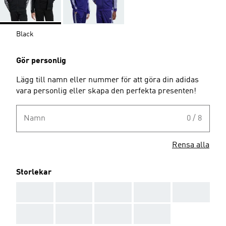
Black
Gör personlig
Lägg till namn eller nummer för att göra din adidas
vara personlig eller skapa den perfekta presenten!
Namn
0 / 8
Rensa alla
Storlekar
AAA
AAA
AAA
AAA
AAA
AAA
AAA
AAA
AAA