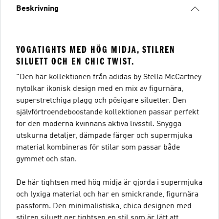
Beskrivning
YOGATIGHTS MED HÖG MIDJA, STILREN
SILUETT OCH EN CHIC TWIST.
"Den här kollektionen från adidas by Stella McCartney
nytolkar ikonisk design med en mix av figurnära,
superstretchiga plagg och pösigare siluetter. Den
självförtroendeboostande kollektionen passar perfekt
för den moderna kvinnans aktiva livsstil. Snygga
utskurna detaljer, dämpade färger och supermjuka
material kombineras för stilar som passar både
gymmet och stan.
De här tightsen med hög midja är gjorda i supermjuka
och lyxiga material och har en smickrande, figurnära
passform. Den minimalistiska, chica designen med
stilren siluett ger tightsen en stil som är lätt att