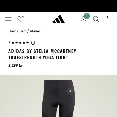
1
/
/
Hem
Dam
Kläder
5
(1)
ADIDAS BY STELLA MCCARTNEY
TRUESTRENGTH YOGA TIGHT
Pris
2 299 kr