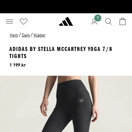
1
/
/
Hem
Dam
Kläder
ADIDAS BY STELLA MCCARTNEY YOGA 7/8
TIGHTS
Pris
1 199 kr