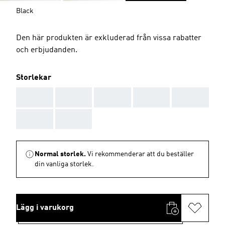
Black
Den här produkten är exkluderad från vissa rabatter
och erbjudanden.
Storlekar
AAA
AAA
AAA
AAA
AAA
AAA
AAA
Normal storlek.
Vi rekommenderar att du beställer
din vanliga storlek.
Lägg i varukorg