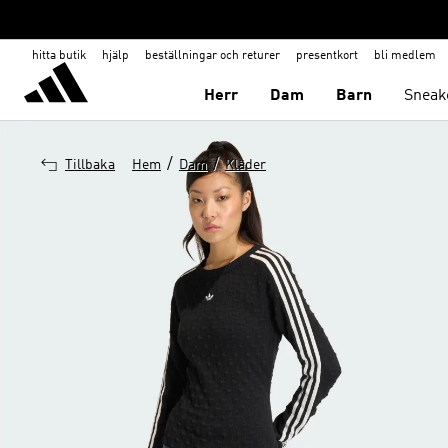
hitta butik
hjälp
beställningar och returer
presentkort
bli medlem
Herr
Dam
Barn
Sneak
/
/
Tillbaka
Hem
Dam
Kläder