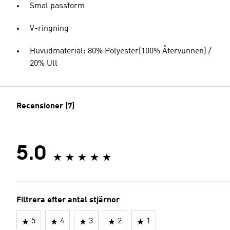
Smal passform
V-ringning
Huvudmaterial: 80% Polyester(100% Återvunnen) /
20% Ull
Recensioner (7)
5.0
Filtrera efter antal stjärnor
5
4
3
2
1