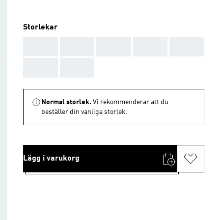
Storlekar
AAA
AAA
AAA
AAA
AAA
AAA
AAA
Normal storlek.
Vi rekommenderar att du
beställer din vanliga storlek.
Lägg i varukorg