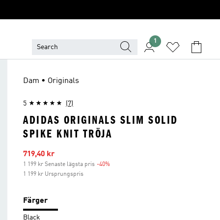
1
Dam • Originals
5
(7)
ADIDAS ORIGINALS SLIM SOLID
SPIKE KNIT TRÖJA
Reapris
719,40 kr
1 199 kr Senaste lägsta pris
-40%
Rabatt
1 199 kr Ursprungspris
Färger
Black