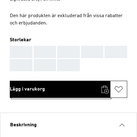
Den här produkten är exkluderad från vissa rabatter
och erbjudanden.
Storlekar
AAA
AAA
AAA
AAA
AAA
AAA
AAA
AAA
Lägg i varukorg
Beskrivning