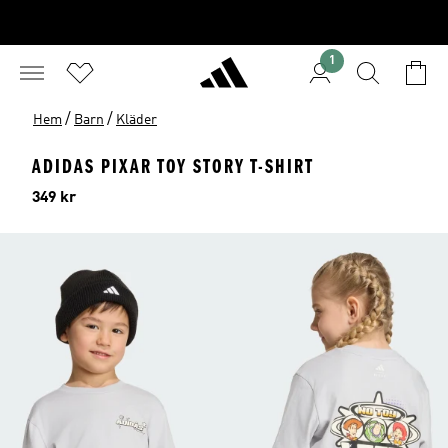
1
/
/
Hem
Barn
Kläder
ADIDAS PIXAR TOY STORY T-SHIRT
Pris
349 kr