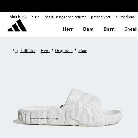
hitta butik
hjälp
beställningar och returer
presentkort
bli medlem
Herr
Dam
Barn
Sneak
/
/
Tillbaka
Hem
Originals
Skor