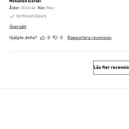
Mohamed Eleraki
Ålder:
35 till 44
Kön:
Man
Verifierad köpare
Översätt
Hjälpte detta?
0
0
Rapportera recension
Läs fler recensi