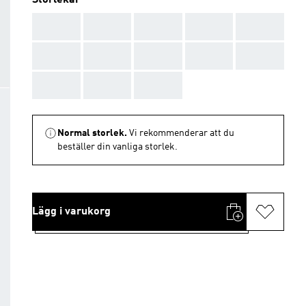
Storlekar
AAA
AAA
AAA
AAA
AAA
AAA
AAA
AAA
AAA
AAA
AAA
AAA
AAA
Normal storlek.
Vi rekommenderar att du
beställer din vanliga storlek.
Lägg i varukorg