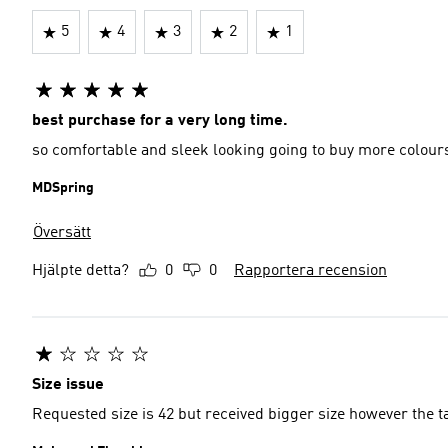
5
4
3
2
1
best purchase for a very long time.
so comfortable and sleek looking going to buy more colours
MDSpring
Översätt
Hjälpte detta?
0
0
Rapportera recension
Size issue
Requested size is 42 but received bigger size however the ta