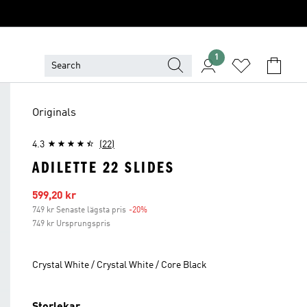
1
Originals
4.3
(22)
ADILETTE 22 SLIDES
Reapris
599,20 kr
749 kr Senaste lägsta pris
-20%
Rabatt
749 kr Ursprungspris
Crystal White / Crystal White / Core Black