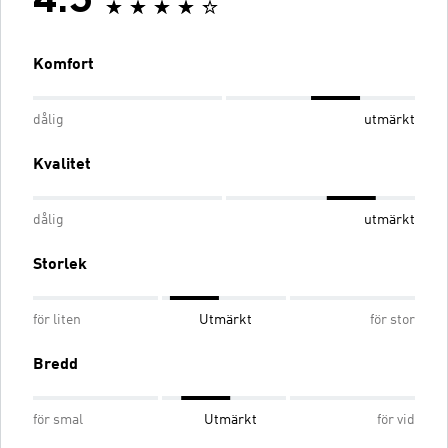
4.3
Komfort
dålig
utmärkt
Kvalitet
dålig
utmärkt
Storlek
för liten
Utmärkt
för stor
Bredd
för smal
Utmärkt
för vid