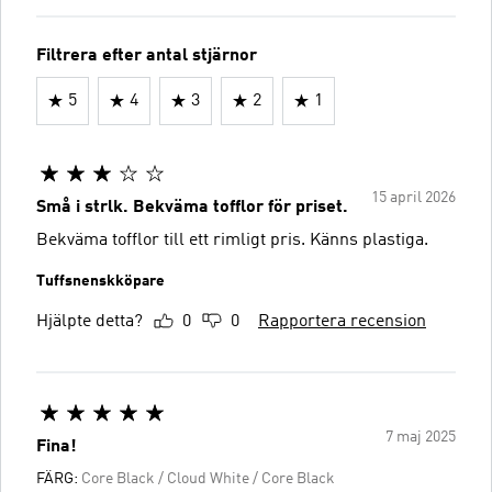
Filtrera efter antal stjärnor
5
4
3
2
1
15 april 2026
Små i strlk. Bekväma tofflor för priset.
Bekväma tofflor till ett rimligt pris. Känns plastiga.
Tuffsnenskköpare
Hjälpte detta?
0
0
Rapportera recension
7 maj 2025
Fina!
FÄRG:
Core Black / Cloud White / Core Black