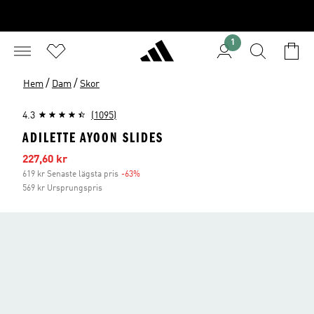
1
/
/
Hem
Dam
Skor
4.3
(1095)
ADILETTE AYOON SLIDES
Reapris
227,60 kr
619 kr Senaste lägsta pris
-63%
Rabatt
569 kr Ursprungspris